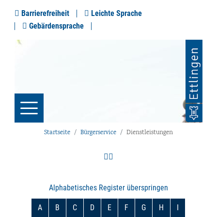
Barrierefreiheit
Leichte Sprache
Gebärdensprache
Startseite
Bürgerservice
Dienstleistungen
Alphabetisches Register überspringen
A
B
C
D
E
F
G
H
I