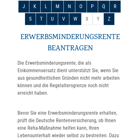
J
K
L
M
N
O
P
Q
R
S
T
U
V
W
X
Y
Z
ERWERBSMINDERUNGSRENTE
BEANTRAGEN
Die Erwerbsminderungsrente, die als
Einkommensersatz dient unterstützt Sie, wenn Sie
aus gesundheitlichen Gründen nicht mehr arbeiten
können und die Regelaltersgrenze noch nicht
erreicht haben.
Bevor Sie eine Erwerbsminderungsrente erhalten,
prüft die Deutsche Rentenversicherung, ob Ihnen
eine Reha-Maßnahme helfen kann, Ihren
Lebensunterhalt wieder selbst zu bestreiten. Dazu