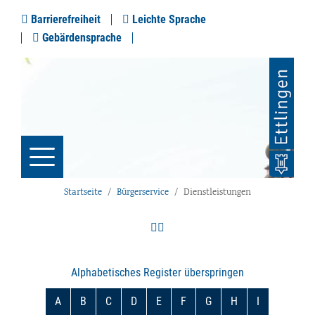
Barrierefreiheit
Leichte Sprache
Gebärdensprache
Startseite
Bürgerservice
Dienstleistungen
Alphabetisches Register überspringen
A
B
C
D
E
F
G
H
I