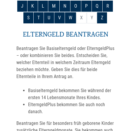
J
K
L
M
N
O
P
Q
R
S
T
U
V
W
X
Y
Z
ELTERNGELD BEANTRAGEN
Beantragen Sie Basiselterngeld oder ElterngeldPlus
– oder kombinieren Sie beides. Entscheiden Sie,
welcher Elternteil in welchem Zeitraum Elterngeld
beziehen möchte. Geben Sie dies für beide
Elternteile in Ihrem Antrag an.
Basiselterngeld bekommen Sie während der
ersten 14 Lebensmonate Ihres Kindes.
ElterngeldPlus bekommen Sie auch noch
danach.
Beantragen Sie für besonders früh geborene Kinder
zusätzliche Elterngeldmonate. Sie bekommen auch