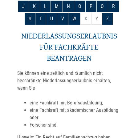
J
K
L
M
N
O
P
Q
R
S
T
U
V
W
X
Y
Z
NIEDERLASSUNGSERLAUBNIS
FÜR FACHKRÄFTE
BEANTRAGEN
Sie können eine zeitlich und räumlich nicht
beschränkte Niederlassungserlaubnis erhalten,
wenn Sie
eine Fachkraft mit Berufsausbildung,
eine Fachkraft mit akademischer Ausbildung
oder
Forscher sind.
Hinweis:
Ein Recht auf Familiennachzug haben