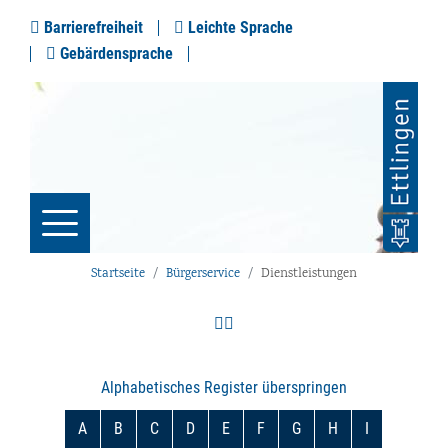
Barrierefreiheit
Leichte Sprache
Gebärdensprache
Startseite
Bürgerservice
Dienstleistungen
Alphabetisches Register überspringen
A
B
C
D
E
F
G
H
I