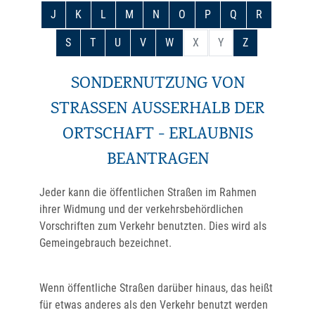
J
K
L
M
N
O
P
Q
R
S
T
U
V
W
X
Y
Z
SONDERNUTZUNG VON
STRASSEN AUSSERHALB DER OR
TSCHAFT - ERLAUBNIS BE
ANTRAGEN
Jeder kann die öffentlichen Straßen im Rahmen
ihrer Widmung und der verkehrsbehördlichen
Vorschriften zum Verkehr benutzten. Dies wird als
Gemeingebrauch bezeichnet.
Wenn öffentliche Straßen darüber hinaus, das heißt
für etwas anderes als den Verkehr benutzt werden