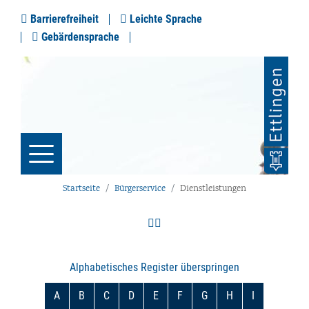
Barrierefreiheit
Leichte Sprache
Gebärdensprache
Startseite
Bürgerservice
Dienstleistungen
Alphabetisches Register überspringen
A
B
C
D
E
F
G
H
I