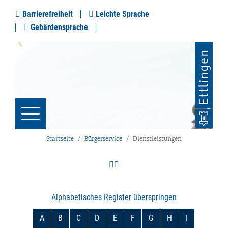
Barrierefreiheit
Leichte Sprache
Gebärdensprache
Startseite
Bürgerservice
Dienstleistungen
Alphabetisches Register überspringen
A
B
C
D
E
F
G
H
I