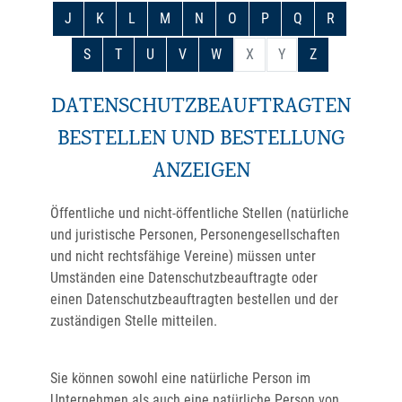
J
K
L
M
N
O
P
Q
R
S
T
U
V
W
X
Y
Z
DATENSCHUTZBEAUFTRAGTEN
BESTELLEN UND BESTELLUNG
ANZEIGEN
Öffentliche und nicht-öffentliche Stellen
(natürliche
und juristische Personen, Personengesellschaften
und nicht rechtsfähige Vereine)
müssen unter
Umständen eine Datenschutzbeauftragte oder
einen Datenschutzbeauftragten bestellen und der
zuständigen Stelle mitteilen.
Sie können sowohl eine natürliche Person im
Unternehmen als auch eine natürliche Person von