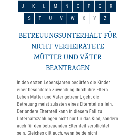
J
K
L
M
N
O
P
Q
R
S
T
U
V
W
X
Y
Z
BETREUUNGSUNTERHALT FÜR
NICHT VERHEIRATETE
MÜTTER UND VÄTER
BEANTRAGEN
In den ersten Lebensjahren bedürfen die Kinder
einer besonderen Zuwendung durch ihre Eltern.
Leben Mutter und Vater getrennt, geht die
Betreuung meist zulasten eines Elternteils allein.
Der andere Elternteil kann in diesem Fall zu
Unterhaltszahlungen nicht nur für das Kind, sondern
auch für den betreuenden Elternteil verpflichtet
sein. Gleiches gilt auch, wenn beide nicht