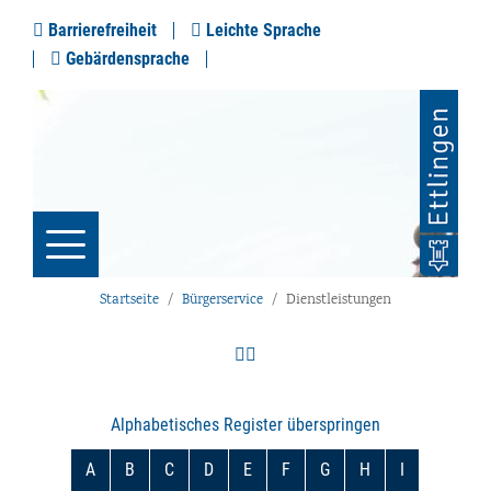
Barrierefreiheit
Leichte Sprache
Gebärdensprache
Startseite
Bürgerservice
Dienstleistungen
Alphabetisches Register überspringen
A
B
C
D
E
F
G
H
I