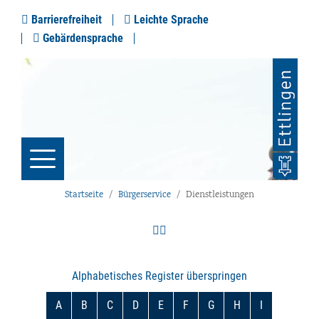
Barrierefreiheit
Leichte Sprache
Gebärdensprache
Startseite
Bürgerservice
Dienstleistungen
Alphabetisches Register überspringen
A
B
C
D
E
F
G
H
I