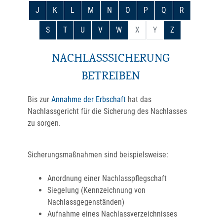
J
K
L
M
N
O
P
Q
R
S
T
U
V
W
X
Y
Z
NACHLASSSICHERUNG
BETREIBEN
Bis zur
Annahme der Erbschaft
hat das
Nachlassgericht für die Sicherung des Nachlasses
zu sorgen.
Sicherungsmaßnahmen sind beispielsweise:
Anordnung einer Nachlasspflegschaft
Siegelung (Kennzeichnung von
Nachlassgegenständen)
Aufnahme eines Nachlassverzeichnisses