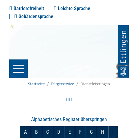
Barrierefreiheit
Leichte Sprache
Gebärdensprache
Startseite
Bürgerservice
Dienstleistungen
Alphabetisches Register überspringen
A
B
C
D
E
F
G
H
I