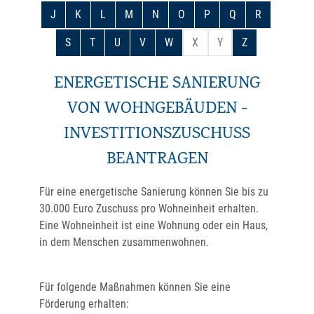
J
K
L
M
N
O
P
Q
R
S
T
U
V
W
X
Y
Z
ENERGETISCHE SANIERUNG
VON WOHNGEBÄUDEN -
INVESTITIONSZUSCHUSS
BEANTRAGEN
Für eine energetische Sanierung können Sie bis zu
30.000 Euro Zuschuss pro Wohneinheit erhalten.
Eine Wohneinheit ist eine Wohnung oder ein Haus,
in dem Menschen zusammenwohnen.
Für folgende Maßnahmen können Sie eine
Förderung erhalten: