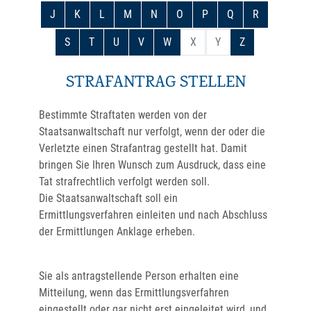
J
K
L
M
N
O
P
Q
R
S
T
U
V
W
X
Y
Z
STRAFANTRAG STELLEN
Bestimmte Straftaten werden von der
Staatsanwaltschaft nur verfolgt, wenn der oder die
Verletzte einen Strafantrag gestellt hat. Damit
bringen Sie Ihren Wunsch zum Ausdruck, dass eine
Tat strafrechtlich verfolgt werden soll.
Die Staatsanwaltschaft soll ein
Ermittlungsverfahren einleiten und nach Abschluss
der Ermittlungen Anklage erheben.
Sie als antragstellende Person erhalten eine
Mitteilung, wenn das Ermittlungsverfahren
eingestellt oder gar nicht erst eingeleitet wird, und