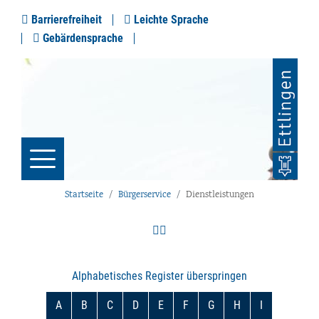
Barrierefreiheit
Leichte Sprache
Gebärdensprache
Startseite
Bürgerservice
Dienstleistungen
Alphabetisches Register überspringen
A
B
C
D
E
F
G
H
I