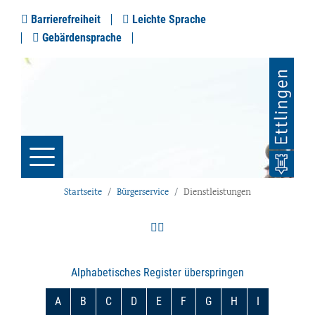
Barrierefreiheit
Leichte Sprache
Gebärdensprache
Startseite
Bürgerservice
Dienstleistungen
Alphabetisches Register überspringen
A
B
C
D
E
F
G
H
I