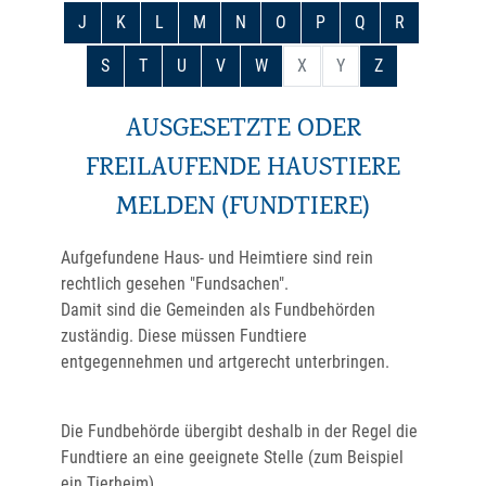
J
K
L
M
N
O
P
Q
R
S
T
U
V
W
X
Y
Z
AUSGESETZTE ODER
FREILAUFENDE HAUSTIERE
MELDEN (FUNDTIERE)
Aufgefundene Haus- und Heimtiere sind rein
rechtlich gesehen "Fundsachen".
Damit sind die Gemeinden als Fundbehörden
zuständig. Diese müssen Fundtiere
entgegennehmen und artgerecht unterbringen.
Die Fundbehörde übergibt deshalb in der Regel die
Fundtiere an eine geeignete Stelle
(zum Beispiel
ein Tierheim)
.