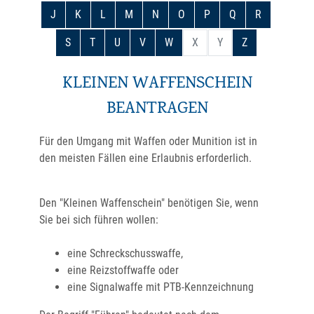
J
K
L
M
N
O
P
Q
R
S
T
U
V
W
X
Y
Z
KLEINEN WAFFENSCHEIN
BEANTRAGEN
Für den Umgang mit Waffen oder Munition ist in
den meisten Fällen eine Erlaubnis erforderlich.
Den "Kleinen Waffenschein" benötigen Sie, wenn
Sie bei sich führen wollen:
eine Schreckschusswaffe,
eine Reizstoffwaffe oder
eine Signalwaffe mit PTB-Kennzeichnung