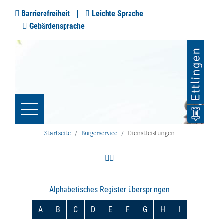
Barrierefreiheit
Leichte Sprache
Gebärdensprache
Startseite
Bürgerservice
Dienstleistungen
Alphabetisches Register überspringen
A
B
C
D
E
F
G
H
I