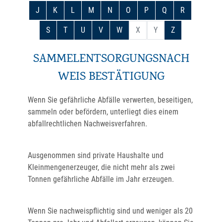
J
K
L
M
N
O
P
Q
R
S
T
U
V
W
X
Y
Z
SAMMELENTSORGUNGSNACH
WEIS BESTÄTIGUNG
Wenn Sie gefährliche Abfälle verwerten, beseitigen,
sammeln oder befördern, unterliegt dies einem
abfallrechtlichen Nachweisverfahren.
Ausgenommen sind private Haushalte und
Kleinmengenerzeuger, die nicht mehr als zwei
Tonnen gefährliche Abfälle im Jahr erzeugen.
Wenn Sie nachweispflichtig sind und weniger als 20