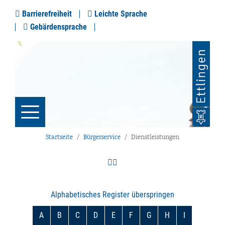
Barrierefreiheit
Leichte Sprache
Gebärdensprache
Startseite
Bürgerservice
Dienstleistungen
Alphabetisches Register überspringen
A
B
C
D
E
F
G
H
I