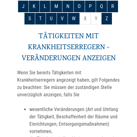
J
K
L
M
N
O
P
Q
R
S
T
U
V
W
X
Y
Z
TÄTIGKEITEN MIT
KRANKHEITSERREGERN -
VERÄNDERUNGEN ANZEIGEN
Wenn Sie bereits Tätigkeiten mit
Krankheitserregern angezeigt haben, gilt Folgendes
zu beachten: Sie müssen der zuständigen Stelle
unverzüglich anzeigen, falls Sie
wesentliche Veränderungen (Art und Umfang
der Tätigkeit, Beschaffenheit der Räume und
Einrichtungen, Entsorgungsmaßnahmen)
vornehmen,