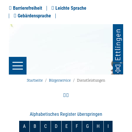
Barrierefreiheit
Leichte Sprache
Gebärdensprache
Startseite
Bürgerservice
Dienstleistungen
Alphabetisches Register überspringen
A
B
C
D
E
F
G
H
I