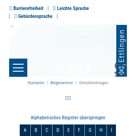
Barrierefreiheit
Leichte Sprache
Gebärdensprache
Startseite
Bürgerservice
Dienstleistungen
Alphabetisches Register überspringen
A
B
C
D
E
F
G
H
I