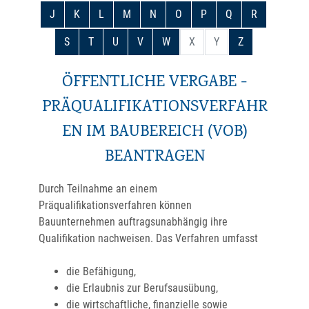
J
K
L
M
N
O
P
Q
R
S
T
U
V
W
X
Y
Z
ÖFFENTLICHE VERGABE -
PRÄQUALIFIKATIONSVERFAHR
EN IM BAUBEREICH (VOB)
BEANTRAGEN
Durch Teilnahme an einem
Präqualifikationsverfahren können
Bauunternehmen auftragsunabhängig ihre
Qualifikation nachweisen. Das Verfahren umfasst
die Befähigung,
die Erlaubnis zur Berufsausübung,
die wirtschaftliche, finanzielle sowie