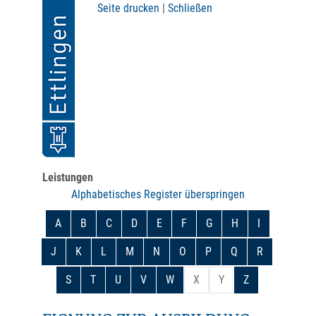
Seite drucken
|
Schließen
Leistungen
Alphabetisches Register überspringen
A
B
C
D
E
F
G
H
I
J
K
L
M
N
O
P
Q
R
S
T
U
V
W
X
Y
Z