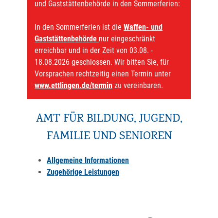
und Gaststättenbehörde in den Sommerferien:
In den Sommerferien ist die
Waffen- und
Gaststättenbehörde
nur eingeschränkt
erreichbar und in der Zeit von 03.08. -
18.08.2026 geschlossen. Wir bitten Sie, für
Vorsprachen rechtzeitig einen Termin unter
www.ettlingen.de/termin
zu vereinbaren.
AMT FÜR BILDUNG, JUGEND,
FAMILIE UND SENIOREN
Allgemeine Informationen
Zugehörige Leistungen