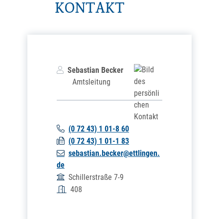
KONTAKT
Sebastian
Becker
Amtsleitung
(0
72
43) 1
01-8
60
(0
72
43) 1
01-1
83
sebastian.becker@ettlingen.
de
Schillerstraße 7-9
408