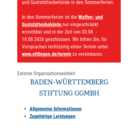
und Gaststättenbehörde in den Sommerferien:
In den Sommerferien ist die
Waffen- und
Gaststättenbehörde
nur eingeschränkt
erreichbar und in der Zeit von 03.08. -
18.08.2026 geschlossen. Wir bitten Sie, für
Vorsprachen rechtzeitig einen Termin unter
www.ettlingen.de/termin
zu vereinbaren.
Externe Organisationseinheit
BADEN-WÜRTTEMBERG
STIFTUNG GGMBH
Allgemeine Informationen
Zugehörige Leistungen