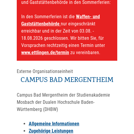
und Gaststättenbehörde in den Sommerferien:
In den Sommerferien ist die
Waffen- und
Gaststättenbehörde
nur eingeschränkt
erreichbar und in der Zeit von 03.08. -
18.08.2026 geschlossen. Wir bitten Sie, für
Vorsprachen rechtzeitig einen Termin unter
www.ettlingen.de/termin
zu vereinbaren.
Externe Organisationseinheit
CAMPUS BAD MERGENTHEIM
Campus Bad Mergentheim der Studienakademie
Mosbach der Dualen Hochschule Baden-
Württemberg (DHBW)
Allgemeine Informationen
Zugehörige Leistungen