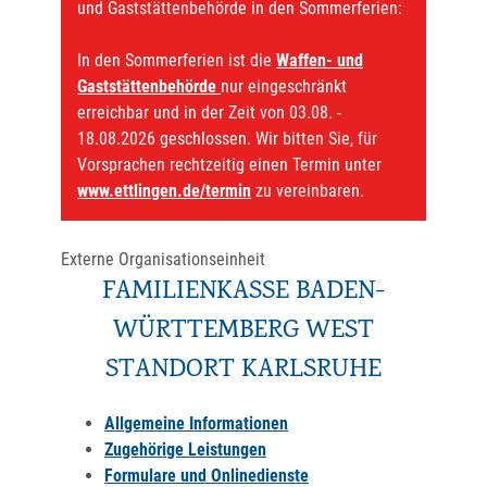
und Gaststättenbehörde in den Sommerferien:
In den Sommerferien ist die
Waffen- und
Gaststättenbehörde
nur eingeschränkt
erreichbar und in der Zeit von 03.08. -
18.08.2026 geschlossen. Wir bitten Sie, für
Vorsprachen rechtzeitig einen Termin unter
www.ettlingen.de/termin
zu vereinbaren.
Externe Organisationseinheit
FAMILIENKASSE BADEN-
WÜRTTEMBERG WEST
STANDORT KARLSRUHE
Allgemeine Informationen
Zugehörige Leistungen
Formulare und Onlinedienste