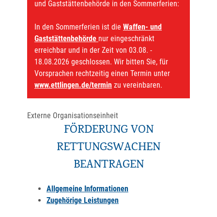
und Gaststättenbehörde in den Sommerferien:
In den Sommerferien ist die
Waffen- und
Gaststättenbehörde
nur eingeschränkt
erreichbar und in der Zeit von 03.08. -
18.08.2026 geschlossen. Wir bitten Sie, für
Vorsprachen rechtzeitig einen Termin unter
www.ettlingen.de/termin
zu vereinbaren.
Externe Organisationseinheit
FÖRDERUNG VON
RETTUNGSWACHEN
BEANTRAGEN
Allgemeine Informationen
Zugehörige Leistungen