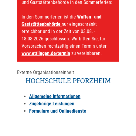
und Gaststättenbehörde in den Sommerferien:
In den Sommerferien ist die
Waffen- und
Gaststättenbehörde
nur eingeschränkt
erreichbar und in der Zeit von 03.08. -
18.08.2026 geschlossen. Wir bitten Sie, für
Vorsprachen rechtzeitig einen Termin unter
www.ettlingen.de/termin
zu vereinbaren.
Externe Organisationseinheit
HOCHSCHULE PFORZHEIM
Allgemeine Informationen
Zugehörige Leistungen
Formulare und Onlinedienste