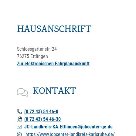
HAUSANSCHRIFT
Schlossgartenstr. 24
76275
Ettlingen
Zur elektronischen Fahrplanauskunft
KONTAKT
(0
72
43) 54
46-0
(0
72
43) 54
46-30
JC-Landkreis-KA.Ettlingen@jobcenter-ge.de
https://www.jobcenter-landkreis-karlsruhe.de/