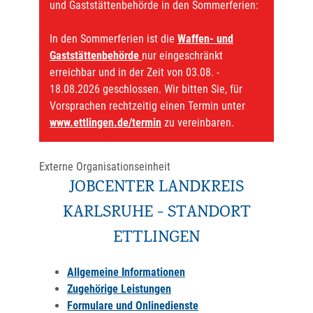
und Gaststättenbehörde in den Sommerferien:
In den Sommerferien ist die
Waffen- und
Gaststättenbehörde
nur eingeschränkt
erreichbar und in der Zeit von 03.08. -
18.08.2026 geschlossen. Wir bitten Sie, für
Vorsprachen rechtzeitig einen Termin unter
www.ettlingen.de/termin
zu vereinbaren.
Externe Organisationseinheit
JOBCENTER LANDKREIS
KARLSRUHE - STANDORT
ETTLINGEN
Allgemeine Informationen
Zugehörige Leistungen
Formulare und Onlinedienste