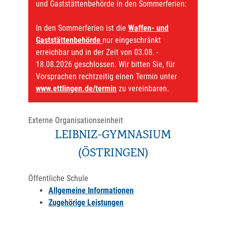
und Gaststättenbehörde in den Sommerferien:
In den Sommerferien ist die
Waffen- und
Gaststättenbehörde
nur eingeschränkt
erreichbar und in der Zeit von 03.08. -
18.08.2026 geschlossen. Wir bitten Sie, für
Vorsprachen rechtzeitig einen Termin unter
www.ettlingen.de/termin
zu vereinbaren.
Externe Organisationseinheit
LEIBNIZ-GYMNASIUM
(ÖSTRINGEN)
Öffentliche Schule
Allgemeine Informationen
Zugehörige Leistungen