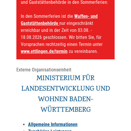
und Gaststättenbehörde in den Sommerferien:
In den Sommerferien ist die
Waffen- und
Gaststättenbehörde
nur eingeschränkt
erreichbar und in der Zeit von 03.08. -
18.08.2026 geschlossen. Wir bitten Sie, für
Vorsprachen rechtzeitig einen Termin unter
www.ettlingen.de/termin
zu vereinbaren.
Externe Organisationseinheit
MINISTERIUM FÜR
LANDESENTWICKLUNG UND
WOHNEN BADEN-
WÜRTTEMBERG
Allgemeine Informationen