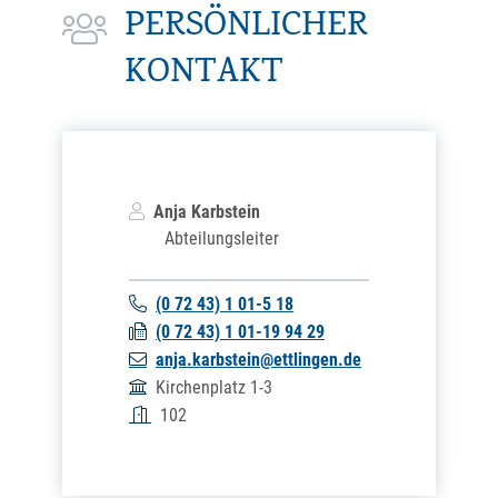
PERSÖNLICHER
KONTAKT
Anja
Karbstein
Abteilungsleiter
(0
72
43) 1
01-5
18
(0
72
43) 1
01-19
94
29
anja.karbstein@ettlingen.de
Kirchenplatz 1-3
102