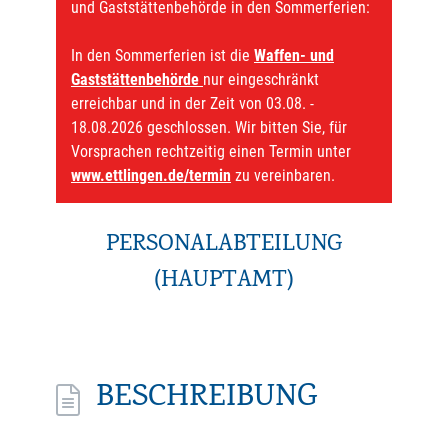
und Gaststättenbehörde in den Sommerferien:
In den Sommerferien ist die
Waffen- und
Gaststättenbehörde
nur eingeschränkt
erreichbar und in der Zeit von 03.08. -
18.08.2026 geschlossen. Wir bitten Sie, für
Vorsprachen rechtzeitig einen Termin unter
www.ettlingen.de/termin
zu vereinbaren.
PERSONALABTEILUNG
(HAUPTAMT)
BESCHREIBUNG