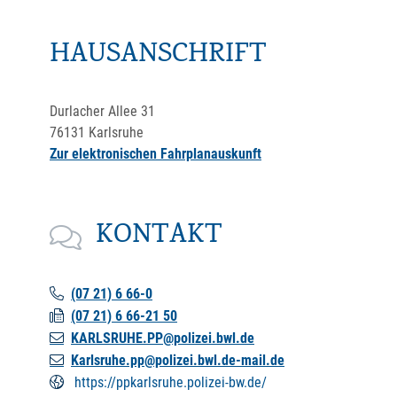
HAUSANSCHRIFT
Durlacher Allee 31
76131
Karlsruhe
Zur elektronischen Fahrplanauskunft
KONTAKT
(07
21) 6
66-0
(07
21) 6
66-21
50
KARLSRUHE.PP@polizei.bwl.de
Karlsruhe.pp@polizei.bwl.de-mail.de
https://ppkarlsruhe.polizei-bw.de/