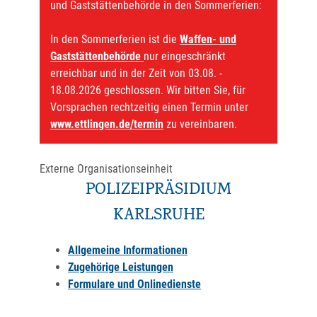
und Gaststättenbehörde in den Sommerferien:
In den Sommerferien ist die
Waffen- und
Gaststättenbehörde
nur eingeschränkt
erreichbar und in der Zeit von 03.08. -
18.08.2026 geschlossen. Wir bitten Sie, für
Vorsprachen rechtzeitig einen Termin unter
www.ettlingen.de/termin
zu vereinbaren.
Externe Organisationseinheit
POLIZEIPRÄSIDIUM
KARLSRUHE
Allgemeine Informationen
Zugehörige Leistungen
Formulare und Onlinedienste