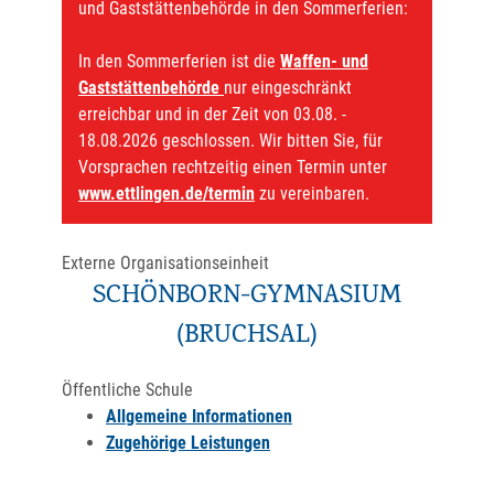
und Gaststättenbehörde in den Sommerferien:
In den Sommerferien ist die
Waffen- und
Gaststättenbehörde
nur eingeschränkt
erreichbar und in der Zeit von 03.08. -
18.08.2026 geschlossen. Wir bitten Sie, für
Vorsprachen rechtzeitig einen Termin unter
www.ettlingen.de/termin
zu vereinbaren.
Externe Organisationseinheit
SCHÖNBORN-GYMNASIUM
(BRUCHSAL)
Öffentliche Schule
Allgemeine Informationen
Zugehörige Leistungen