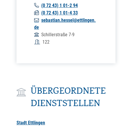
(0
72
43) 1
01-2
94
(0
72
43) 1
01-4
33
sebastian.hessel@ettlingen.
de
Schillerstraße 7-9
122
ÜBERGEORDNETE
DIENSTSTELLEN
Stadt Ettlingen