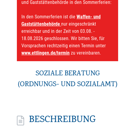
und Gaststättenbehörde in den Sommerferien:
In den Sommerferien ist die
Waffen- und
Gaststättenbehörde
nur eingeschränkt
erreichbar und in der Zeit von 03.08. -
18.08.2026 geschlossen. Wir bitten Sie, für
Vorsprachen rechtzeitig einen Termin unter
www.ettlingen.de/termin
zu vereinbaren.
SOZIALE BERATUNG
(ORDNUNGS- UND SOZIALAMT)
BESCHREIBUNG