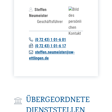
Steffen
Neumeister
Geschäftsführer
(0
72
43) 1
01-6
01
(0
72
43) 1
01-6
17
steffen.neumeister@sw-
ettlingen.de
ÜBERGEORDNETE
DIENSTSTELLEN