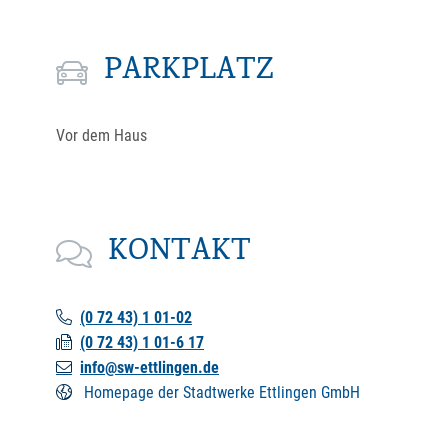
PARKPLATZ
Vor dem Haus
KONTAKT
(0
72
43) 1
01-02
(0
72
43) 1
01-6
17
info@sw-ettlingen.de
Homepage der Stadtwerke Ettlingen GmbH