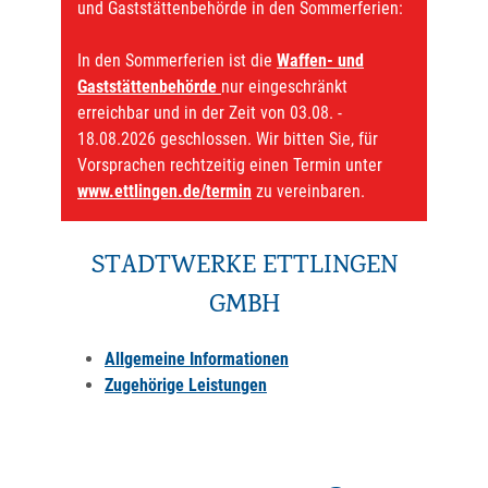
und Gaststättenbehörde in den Sommerferien:
In den Sommerferien ist die
Waffen- und
Gaststättenbehörde
nur eingeschränkt
erreichbar und in der Zeit von 03.08. -
18.08.2026 geschlossen. Wir bitten Sie, für
Vorsprachen rechtzeitig einen Termin unter
www.ettlingen.de/termin
zu vereinbaren.
STADTWERKE ETTLINGEN
GMBH
Allgemeine Informationen
Zugehörige Leistungen