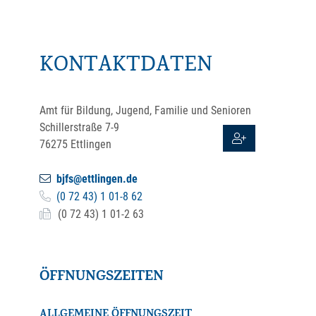
KONTAKTDATEN
Amt für Bildung, Jugend, Familie und Senioren
Schillerstraße 7-9
76275
Ettlingen
bjfs@ettlingen.de
(0
72
43) 1
01-8
62
(0
72
43) 1
01-2
63
ÖFFNUNGSZEITEN
ALLGEMEINE ÖFFNUNGSZEIT