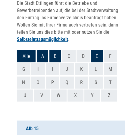
Die Stadt Ettlingen führt die Betriebe und
Gewerbetreibenden auf, die bei der Stadtverwaltung
den Eintrag ins Firmenverzeichnis beantragt haben.
Wollen Sie mit Ihrer Firma auch vertreten sein, dann
teilen Sie uns dies bitte mit oder nutzen Sie die
Selbsteintragsmöglichkeit
.
Alle
A
B
C
D
E
F
G
H
I
J
K
L
M
N
O
P
Q
R
S
T
U
V
W
X
Y
Z
Alb 15