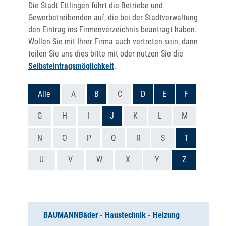
Die Stadt Ettlingen führt die Betriebe und
Gewerbetreibenden auf, die bei der Stadtverwaltung
den Eintrag ins Firmenverzeichnis beantragt haben.
Wollen Sie mit Ihrer Firma auch vertreten sein, dann
teilen Sie uns dies bitte mit oder nutzen Sie die
Selbsteintragsmöglichkeit
.
Alle
A
B
C
D
E
F
G
H
I
J
K
L
M
N
O
P
Q
R
S
T
U
V
W
X
Y
Z
BAUMANN
Bäder - Haustechnik - Heizung