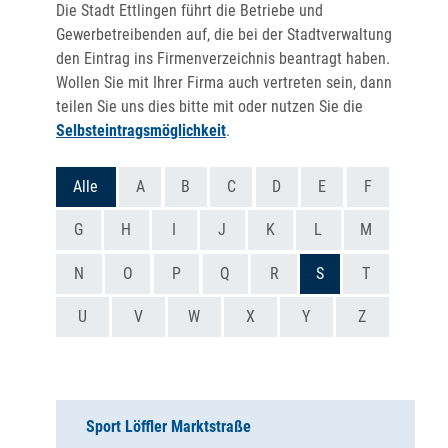
Die Stadt Ettlingen führt die Betriebe und
Gewerbetreibenden auf, die bei der Stadtverwaltung
den Eintrag ins Firmenverzeichnis beantragt haben.
Wollen Sie mit Ihrer Firma auch vertreten sein, dann
teilen Sie uns dies bitte mit oder nutzen Sie die
Selbsteintragsmöglichkeit
.
Alle
A
B
C
D
E
F
G
H
I
J
K
L
M
N
O
P
Q
R
S
T
U
V
W
X
Y
Z
Sport Löffler Marktstraße