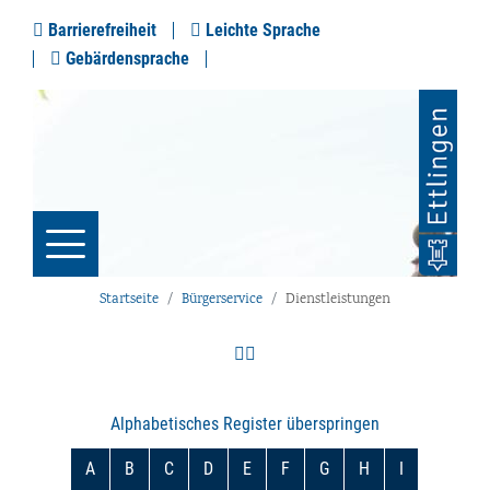
Barrierefreiheit
Leichte Sprache
Gebärdensprache
Startseite
Bürgerservice
Dienstleistungen
Alphabetisches Register überspringen
A
B
C
D
E
F
G
H
I