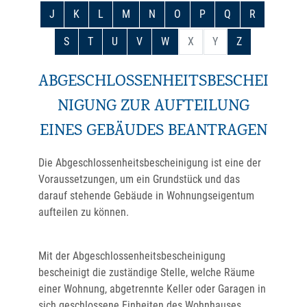
J
K
L
M
N
O
P
Q
R
S
T
U
V
W
X
Y
Z
ABGESCHLOSSENHEITSBESCHEI
NIGUNG ZUR AUFTEILUNG
EINES GEBÄUDES BEANTRAGEN
Die Abgeschlossenheitsbescheinigung ist eine der
Voraussetzungen, um ein Grundstück und das
darauf stehende Gebäude in Wohnungseigentum
aufteilen zu können.
Mit der Abgeschlossenheitsbescheinigung
bescheinigt die zuständige Stelle, welche Räume
einer Wohnung, abgetrennte Keller oder Garagen in
sich geschlossene Einheiten des Wohnhauses