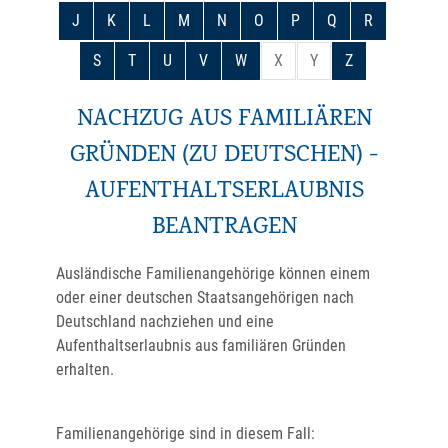
J
K
L
M
N
O
P
Q
R
S
T
U
V
W
X
Y
Z
NACHZUG AUS FAMILIÄREN
GRÜNDEN (ZU DEUTSCHEN) -
AUFENTHALTSERLAUBNIS
BEANTRAGEN
Ausländische Familienangehörige können einem
oder einer deutschen Staatsangehörigen nach
Deutschland nachziehen und eine
Aufenthaltserlaubnis aus familiären Gründen
erhalten.
Familienangehörige sind in diesem Fall: