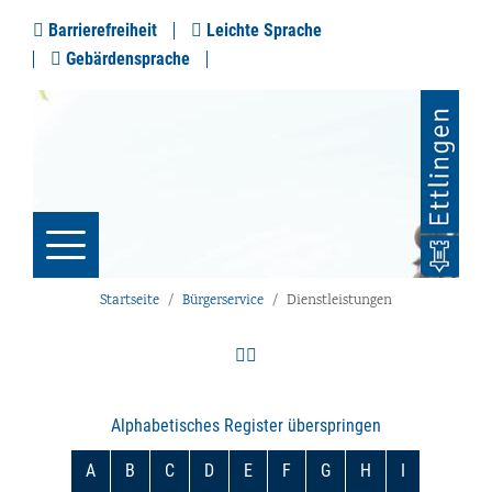
Barrierefreiheit
Leichte Sprache
Gebärdensprache
Startseite
Bürgerservice
Dienstleistungen
Alphabetisches Register überspringen
A
B
C
D
E
F
G
H
I