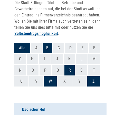
Die Stadt Ettlingen führt die Betriebe und
Gewerbetreibenden auf, die bei der Stadtverwaltung
den Eintrag ins Firmenverzeichnis beantragt haben.
Wollen Sie mit Ihrer Firma auch vertreten sein, dann
teilen Sie uns dies bitte mit oder nutzen Sie die
Selbsteintragsmöglichkeit
.
Alle
A
B
C
D
E
F
G
H
I
J
K
L
M
N
O
P
Q
R
S
T
U
V
W
X
Y
Z
Badischer Hof