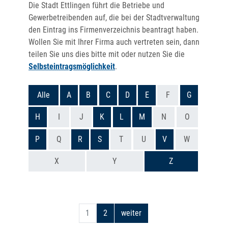
Die Stadt Ettlingen führt die Betriebe und
Gewerbetreibenden auf, die bei der Stadtverwaltung
den Eintrag ins Firmenverzeichnis beantragt haben.
Wollen Sie mit Ihrer Firma auch vertreten sein, dann
teilen Sie uns dies bitte mit oder nutzen Sie die
Selbsteintragsmöglichkeit
.
Alle
A
B
C
D
E
F
G
H
I
J
K
L
M
N
O
P
Q
R
S
T
U
V
W
X
Y
Z
1
2
weiter