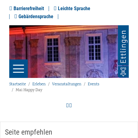
Barrierefreiheit
Leichte Sprache
Gebärdensprache
Startseite
Erleben
Veranstaltungen
Events
Mai Happy Day
Seite empfehlen