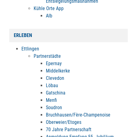
Entsiegelungsmaßnahmen
Kühle Orte App
Alb
ERLEBEN
Ettlingen
Partnerstädte
Epernay
Middelkerke
Clevedon
Löbau
Gatschina
Menfi
Soudron
Bruchhausen/Fère-Champenoise
Oberweier/Etoges
70 Jahre Partnerschaft
Anmeldung Empfang 55. Jubiläum