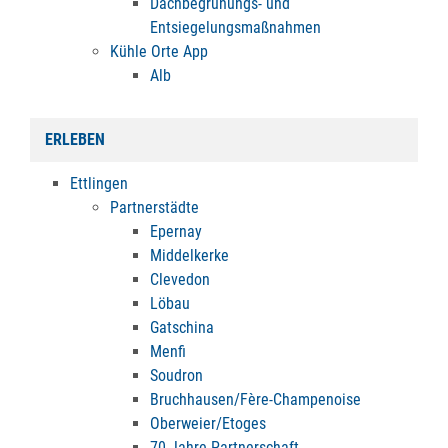
Dachbegrünungs- und
Entsiegelungsmaßnahmen
Kühle Orte App
Alb
ERLEBEN
Ettlingen
Partnerstädte
Epernay
Middelkerke
Clevedon
Löbau
Gatschina
Menfi
Soudron
Bruchhausen/Fère-Champenoise
Oberweier/Etoges
70 Jahre Partnerschaft