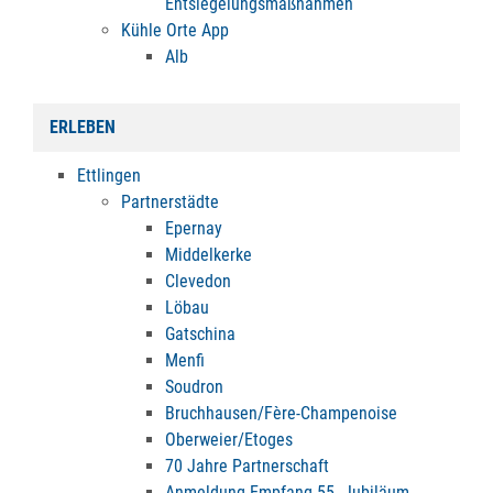
Entsiegelungsmaßnahmen
Kühle Orte App
Alb
ERLEBEN
Ettlingen
Partnerstädte
Epernay
Middelkerke
Clevedon
Löbau
Gatschina
Menfi
Soudron
Bruchhausen/Fère-Champenoise
Oberweier/Etoges
70 Jahre Partnerschaft
Anmeldung Empfang 55. Jubiläum