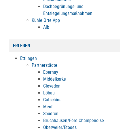
Dachbegrünungs- und
Entsiegelungsmaßnahmen
Kühle Orte App
Alb
ERLEBEN
Ettlingen
Partnerstädte
Epernay
Middelkerke
Clevedon
Löbau
Gatschina
Menfi
Soudron
Bruchhausen/Fère-Champenoise
Oberweier/Etoges