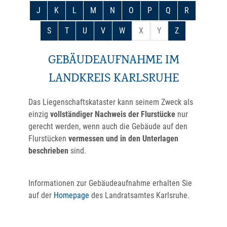
J
K
L
M
N
O
P
Q
R
S
T
U
V
W
X
Y
Z
GEBÄUDEAUFNAHME IM
LANDKREIS KARLSRUHE
Das Liegenschaftskataster kann seinem Zweck als
einzig
vollständiger Nachweis der Flurstücke
nur
gerecht werden, wenn auch die Gebäude auf den
Flurstücken
vermessen und in den Unterlagen
beschrieben
sind.
Informationen zur Gebäudeaufnahme erhalten Sie
auf der
Homepage
des Landratsamtes Karlsruhe.