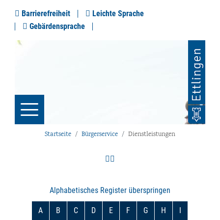
Barrierefreiheit
Leichte Sprache
Gebärdensprache
Startseite
Bürgerservice
Dienstleistungen
Alphabetisches Register überspringen
A
B
C
D
E
F
G
H
I