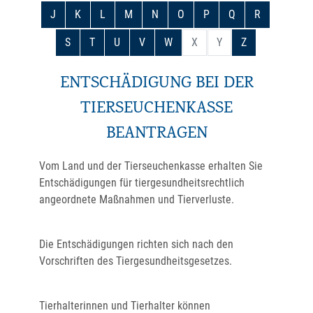
J
K
L
M
N
O
P
Q
R
S
T
U
V
W
X
Y
Z
ENTSCHÄDIGUNG BEI DER
TIERSEUCHENKASSE
BEANTRAGEN
Vom Land und der Tierseuchenkasse erhalten Sie
Entschädigungen für tiergesundheitsrechtlich
angeordnete Maßnahmen und Tierverluste.
Die Entschädigungen richten sich nach den
Vorschriften des Tiergesundheitsgesetzes.
Tierhalterinnen und Tierhalter können