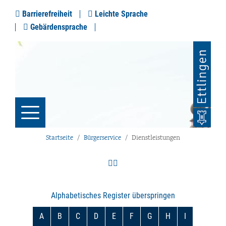
Barrierefreiheit
Leichte Sprache
Gebärdensprache
Startseite
Bürgerservice
Dienstleistungen
Alphabetisches Register überspringen
A
B
C
D
E
F
G
H
I