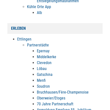
Entsiegelungsmaßnahmen
Kühle Orte App
Alb
ERLEBEN
Ettlingen
Partnerstädte
Epernay
Middelkerke
Clevedon
Löbau
Gatschina
Menfi
Soudron
Bruchhausen/Fère-Champenoise
Oberweier/Etoges
70 Jahre Partnerschaft
Anmeldung Empfang 55. Jubiläum