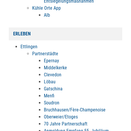
Entsiegelungsmaßnahmen
Kühle Orte App
Alb
ERLEBEN
Ettlingen
Partnerstädte
Epernay
Middelkerke
Clevedon
Löbau
Gatschina
Menfi
Soudron
Bruchhausen/Fère-Champenoise
Oberweier/Etoges
70 Jahre Partnerschaft
Anmeldung Empfang 55. Jubiläum