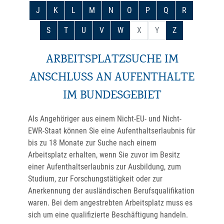
J
K
L
M
N
O
P
Q
R
S
T
U
V
W
X
Y
Z
ARBEITSPLATZSUCHE IM
ANSCHLUSS AN AUFENTHALTE
IM BUNDESGEBIET
Als Angehöriger aus einem Nicht-EU- und Nicht-
EWR-Staat können Sie eine Aufenthaltserlaubnis für
bis zu 18 Monate zur Suche nach einem
Arbeitsplatz erhalten, wenn Sie zuvor im Besitz
einer Aufenthaltserlaubnis zur Ausbildung, zum
Studium, zur Forschungstätigkeit oder zur
Anerkennung der ausländischen Berufsqualifikation
waren. Bei dem angestrebten Arbeitsplatz muss es
sich um eine qualifizierte Beschäftigung handeln.