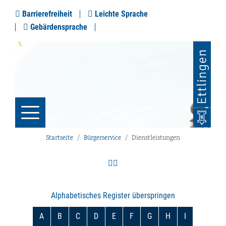
Barrierefreiheit
Leichte Sprache
Gebärdensprache
Startseite
Bürgerservice
Dienstleistungen
Alphabetisches Register überspringen
A
B
C
D
E
F
G
H
I