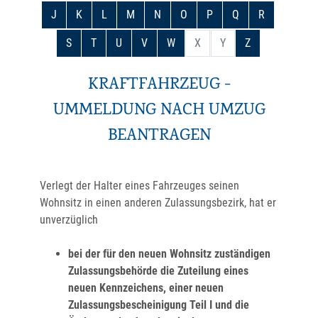
J
K
L
M
N
O
P
Q
R
S
T
U
V
W
X
Y
Z
KRAFTFAHRZEUG -
UMMELDUNG NACH UMZUG
BEANTRAGEN
Verlegt der Halter eines Fahrzeuges seinen
Wohnsitz in einen anderen Zulassungsbezirk, hat er
unverzüglich
bei der für den neuen Wohnsitz zuständigen
Zulassungsbehörde die Zuteilung eines
neuen Kennzeichens, einer neuen
Zulassungsbescheinigung Teil I und die