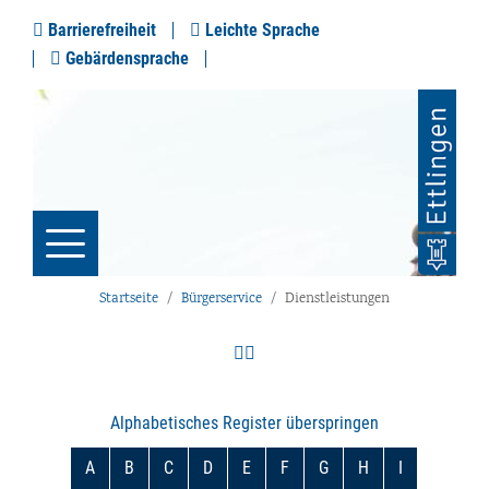
Barrierefreiheit
Leichte Sprache
Gebärdensprache
Startseite
Bürgerservice
Dienstleistungen
Alphabetisches Register überspringen
A
B
C
D
E
F
G
H
I