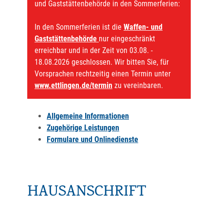
und Gaststättenbehörde in den Sommerferien:
In den Sommerferien ist die
Waffen- und
Gaststättenbehörde
nur eingeschränkt
erreichbar und in der Zeit von 03.08. -
18.08.2026 geschlossen. Wir bitten Sie, für
Vorsprachen rechtzeitig einen Termin unter
www.ettlingen.de/termin
zu vereinbaren.
Allgemeine Informationen
Zugehörige Leistungen
Formulare und Onlinedienste
HAUSANSCHRIFT